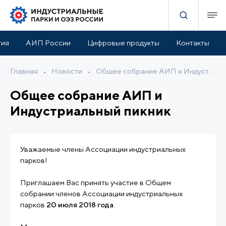
тия
АИП России
Цифровые продукты
Контакты
Главная
•
Новости
•
Общее собрание АИП и Индустриальный пикник
Общее собрание АИП и
Индустриальный пикник
Уважаемые члены Ассоциации индустриальных
парков!
Приглашаем Вас принять участие в Общем
собрании членов Ассоциации индустриальных
парков
20 июля 2018 года
.