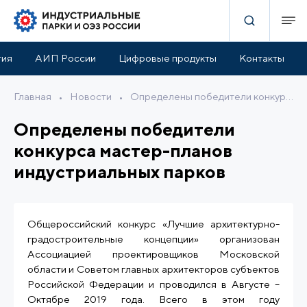
тия
АИП России
Цифровые продукты
Контакты
Главная
•
Новости
•
Определены победители конкурса мастер-планов индустриальных парков
Определены победители
конкурса мастер-планов
индустриальных парков
Общероссийский конкурс «Лучшие архитектурно-
градостроительные концепции» организован
Ассоциацией проектировщиков Московской
области и Советом главных архитекторов субъектов
Российской Федерации и проводился в Августе –
Октябре 2019 года. Всего в этом году