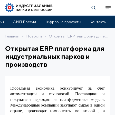
тия
АИП России
Цифровые продукты
Контакты
Главная
•
Новости
•
Открытая ERP платформа для индустриальных парков и производств
Открытая ERP платформа для
индустриальных парков и
производств
Глобальная экономика конкурирует за счет
автоматизаций и технологий. Поставщики и
покупатели переходят на платформенные модели.
Международные компании закупают сырье в одной
стране, производят компоненты во второй , а