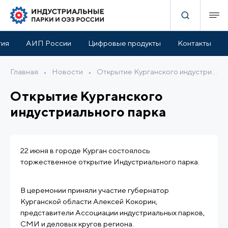
тия
АИП России
Цифровые продукты
Контакты
Главная
•
Новости
•
Открытие Курганского индустриального парка
Открытие Курганского
индустриального парка
22 июня в городе Курган состоялось
торжественное открытие Индустриального парка.
В церемонии приняли участие губернатор
Курганской области Алексей Кокорин,
представители Ассоциации индустриальных парков,
СМИ и деловых кругов региона.