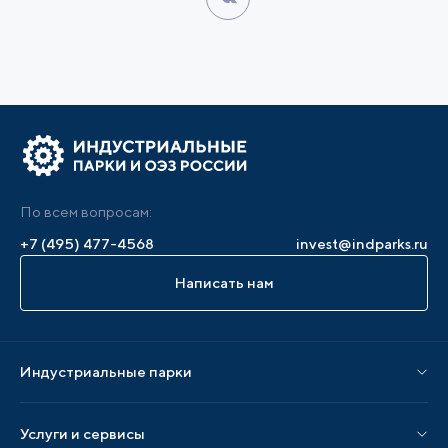
По всем вопросам:
+7 (495) 477-4568
invest@indparks.ru
Написать нам
Индустриальные парки
Парки по статусу
Услуги и сервисы
Парки по регионам