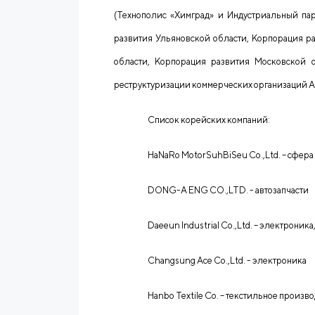
(Технополис «Химград» и Индустриальный па
развития Ульяновской области, Корпорация р
области, Корпорация развития Московской о
реструктуризации коммерческих организаций 
Список корейских компаний:
HaNaRo MotorSuhBiSeu Co
.,
Ltd
. – сфер
DONG-A ENG CO.,LTD. - автозапчасти
Daeeun Industrial Co.,Ltd. – электроника
Changsung Ace Co.,Ltd. - электроника
Hanbo Textile Co. – текстильное произв