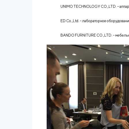
UNIMO TECHNOLOGY CO
.,
LTD
. – апп
ED Co
.,
Ltd
. – лабораторное оборудован
BANDO FURNITURE CO
.,
LTD
. – мебел