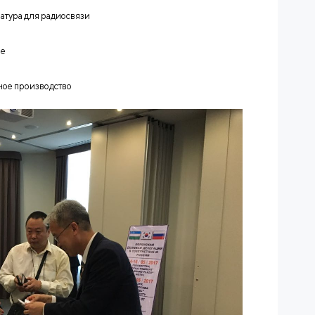
аратура для радиосвязи
ие
ьное производство