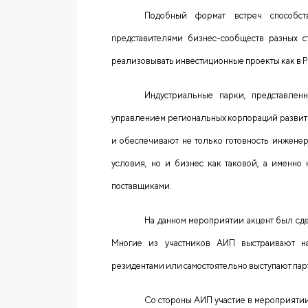
Подобный формат встреч способст
представителями бизнес-сообществ разных 
реализовывать инвестиционные проекты как в Ро
Индустриальные парки, представлен
управлением региональных корпораций развит
и обеспечивают не только готовность инжене
условия, но и бизнес как таковой, а именно
поставщиками.
На данном мероприятии акцент был сде
Многие из участников АИП выстраивают на
резидентами или самостоятельно выступают па
Со стороны АИП участие в мероприяти