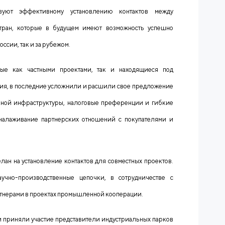
вуют эффективному установлению контактов между
стран, которые в будущем имеют возможность успешно
ссии, так и за рубежом.
ные как частными проектами, так и находящиеся под
ия, в последние усложнили и расшили свое предложение
рной инфраструктуры, налоговые преференции и гибкие
 налаживание партнерских отношений с покупателями и
лан на установление контактов для совместных проектов.
учно-производственные цепочки, в сотрудничестве с
ртнерами в проектах промышленной кооперации.
и приняли участие представители индустриальных парков