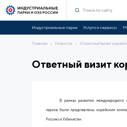
Индустриальные парки
Услуги и сервисы
М
Главная
•
Новости
•
Ответный визит корейс
Ответный визит ко
В рамках развития международного 
парков были представлены корейским компан
Россию и Узбекистан.