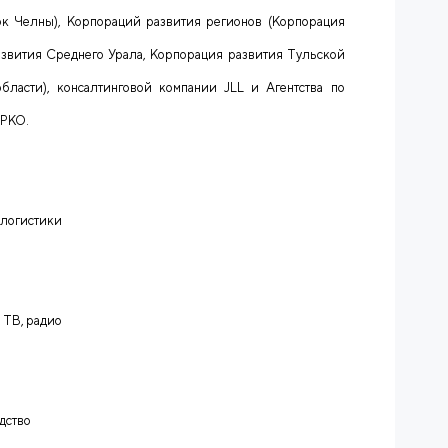
рк Челны), Корпораций развития регионов (Корпорация
азвития Среднего Урала, Корпорация развития Тульской
бласти), консалтинговой компании JLL и Агентства по
АРКО.
а логистики
, ТВ, радио
одство