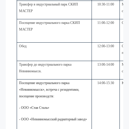
Трансфер в индустриальный парк СКИП
10:30-11:00
Мини
МАСТЕР
связ
Посещение индустриального парка СКИП
11:00-12:00
СКИ
МАСТЕР
Обед
12:00-13:00
СКИП
пром
Трансфер до индустриального парка
13:00-14:00
Мини
Невинномысск.
связ
Посещение индустриального парка
14:00-15:30
Корп
«Невинномысск», встреча с резидентами,
посещение производств:
- ООО «Став Сталь»
- ООО «Невинномысский радиаторный завод»