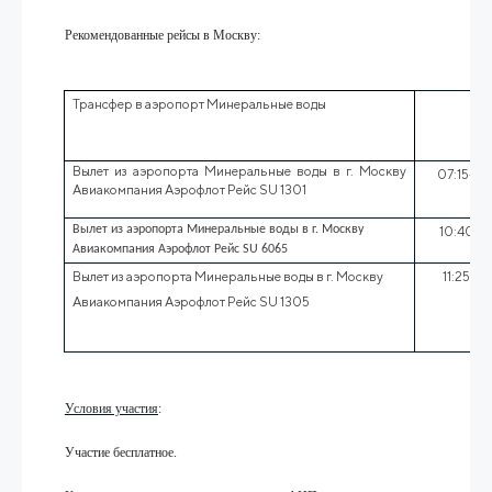
Рекомендованные рейсы в Москву:
Трансфер в аэропорт Минеральные воды
Вылет из аэропорта Минеральные воды в г. Москву
07:15-09
Авиакомпания Аэрофлот Рейс
SU
1301
Вылет из аэропорта Минеральные воды в г. Москву
10:40-12
Авиакомпания Аэрофлот Рейс SU 6065
Вылет из аэропорта Минеральные воды в г. Москву
11:25-13
Авиакомпания Аэрофлот Рейс
SU
1305
Условия участия
:
Участие бесплатное.