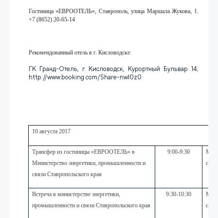
Гостиница «ЕВРООТЕЛЬ», Ставрополь, улица Маршала Жукова, 1.
+7 (8652) 20-65-14
Рекомендованный отель в г. Кисловодске:
ГК Гранд-Отель, г. Кисловодск, Курортный Бульвар 14;​
http://www.booking.com/Share-nwl0z0
10 августа 2017
Трансфер из гостиницы «ЕВРООТЕЛЬ» в
9:00-9:30
Мини
Министерство энергетики, промышленности и
связ
связи Ставропольского края
Встреча в министерстве энергетики,
9:30-10:30
Мини
промышленности и связи Ставропольского края
связ