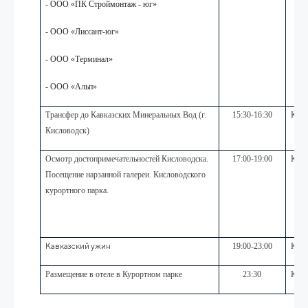
- ООО «ПК Строймонтаж - юг»
- ООО «Лиссант-юг»
- ООО «Терминал»
-
OOO
«Альп»
Трансфер до Кавказских Минеральных Вод (г.
15:30-16:30
Корп
Кисловодск)
Осмотр достопримечательностей Кисловодска.
17:00-19:00
Корп
Посещение нарзанной галереи.
Кисловодского
курортного парка.
Кавказский ужин
19:00-23:00
Корп
Размещение в отеле в Курортном парке
23:30
Корп