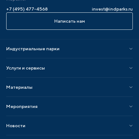
+7 (495) 477-4568
invest@indparks.ru
Написать нам
Индустриальные парки
Парки по статусу
Услуги и сервисы
Парки по регионам
Услуги Ассоциации
Материалы
Услуги по локализации
Издания АИП
Мероприятия
Публикации СМИ и статьи
Мероприятия АИП
Материалы мероприятий
Новости
Мероприятия отрасли
Новости АИП
Нормативные правовые акты