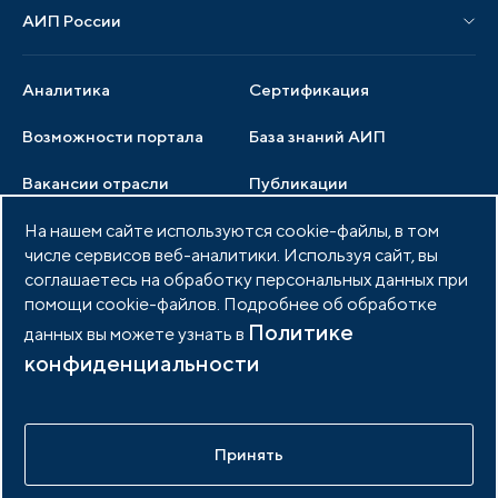
АИП России
Новости отрасли
Образцы документов
Органы управления
Мониторинг
Аналитика
Сертификация
Члены ассоциации
Инвестиционный мониторинг
Возможности портала
База знаний АИП
Услуги ассоциации
Вакансии отрасли
Публикации
Документы АИП
На нашем сайте используются cookie-файлы, в том
Медиатека
Тендеры
Партнеры ассоциации
числе сервисов веб-аналитики. Используя сайт, вы
Членство в АИП
Войти в личный кабинет
соглашаетесь на обработку персональных данных при
Фото и видео
помощи cookie-файлов. Подробнее об обработке
Контакты
Политике
данных вы можете узнать в
конфиденциальности
© 2026 Портал индустриальных парков России
Политика обработки персональных данных
Принять
Разработано в
idem.agency