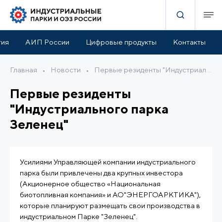
тия
АИП России
Цифровые продукты
Контакты
Главная
•
Новости
•
Первые резиденты "Индустриального парка Зеленец"
Первые резиденты
"Индустриального парка
Зеленец"
Усилиями Управляющей компании индустриального
парка были привлечены два крупных инвестора
(Акционерное общество «Национальная
биотопливная компания» и АО"ЭНЕРГОАРКТИКА"),
которые планируют размещать свои производства в
индустриальном Парке "Зеленец".