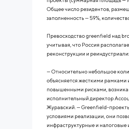
проекты (суммарная площадь — 16,3 
Общее число резидентов, размещ
заполненность — 59%, количество
Превосходство greenfield над br
учитывая, что Россия располаг
реконструкции и реиндустриали
— Относительно небольшое коли
объясняется жесткими рамками их
повышенными рисками, возникаю
исполнительный директор Ассо
Журавский. — Greenfield-проект
условиями реализации, они поз
инфраструктурные и налоговые из