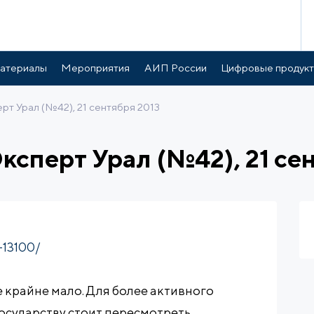
атериалы
Мероприятия
АИП России
Цифровые продук
рт Урал (№42), 21 сентября 2013
ксперт Урал (№42), 21 се
-13100/
 крайне мало. Для более активного
осударству стоит пересмотреть