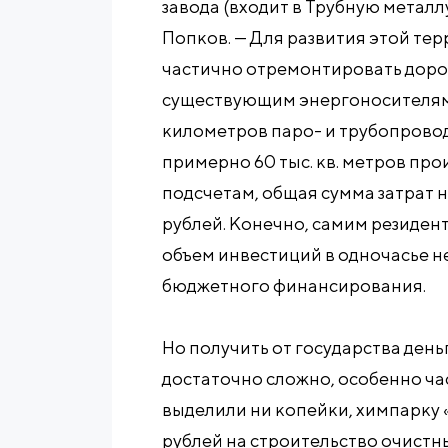
завода (входит в Трубную метал
Попков. — Для развития этой те
частично отремонтировать дорог
существующим энергоносителям
километров паро- и трубопровод
примерно 60 тыс. кв. метров пр
подсчетам, общая сумма затрат н
рублей. Конечно, самим резиде
объем инвестиций в одночасье н
бюджетного финансирования.
Но получить от государства ден
достаточно сложно, особенно ч
выделили ни копейки, химпарку «
рублей на строительство очистн