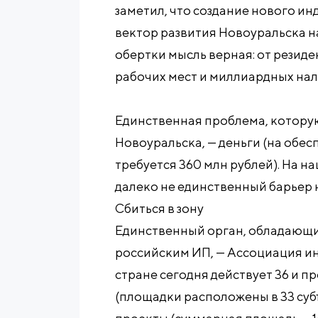
заметил, что создание нового и
вектор развития Новоуральска на
обертки мысль верная: от резид
рабочих мест и миллиардных нал
Единственная проблема, котору
Новоуральска, — деньги (на обе
требуется 360 млн рублей). На на
далеко не единственный барьер 
Сбиться в зону
Единственный орган, обладающи
российским ИП, — Ассоциация ин
стране сегодня действует 36 и п
(площадки расположены в 33 субъ