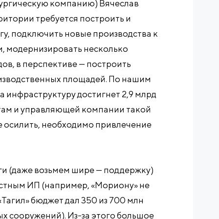
лургическую компанию) Вячеслав
рритории требуется построить и
у, подключить новые производства к
, модернизировать несколько
ов, в перспективе — построить
оизводственных площадей. По нашим
а инфраструктуру достигнет 2,9 млрд
нтам и управляющей компании такой
е осилить, необходимо привлечение
ьги (даже возьмем шире — поддержку)
астным ИП (например, «Мориону» не
Тагил» бюджет дал 350 из 700 млн
ых сооружений). Из-за этого большое