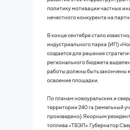
политику мотивации частных ини
нечестного конкурента на партн
В конце сентября стало известно
индустриального парка (ИП) «Но
создается для решения стратегич
регионального бюджета выделено
работы должны быть закончены к
освоение площадки.
По планам новоуральских и свер
территории 240 га (земельный у
произведено). Якорным резиден
топлива «ТВЭЛ». Губернатор Св