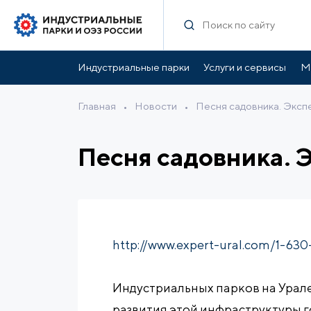
Индустриальные парки
Услуги и сервисы
М
Главная
•
Новости
•
Песня садовника. Экспе
Песня садовника. Э
http://www.expert-ural.com/1-630
Индустриальных парков на Урале
развития этой инфраструктуры г