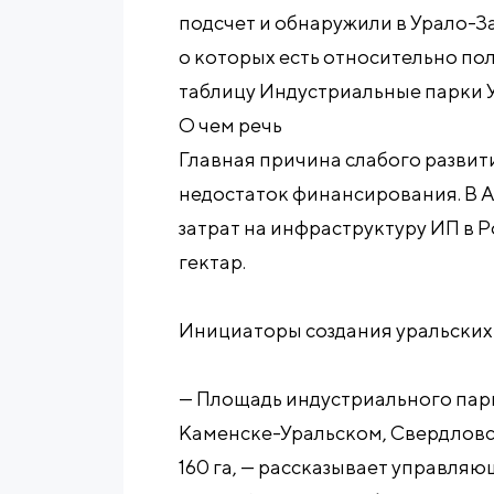
подсчет и обнаружили в Урало-З
о которых есть относительно по
таблицу Индустриальные парки 
О чем речь
Главная причина слабого развит
недостаток финансирования. В 
затрат на инфраструктуру ИП в Ро
гектар.
Инициаторы создания уральских
— Площадь индустриального пар
Каменске-Уральском, Свердловск
160 га, — рассказывает управля