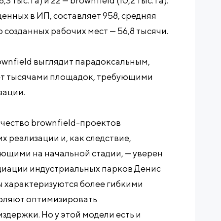
тыс. га) и 22 — brownfield (10,2 тыс. га).
енных в ИП, составляет 958, средняя
 созданных рабочих мест — 56,8 тысячи.
ownfield выглядит парадоксальным,
ает тысячами площадок, требующими
зации.
чество brownfield-проектов
 реализации и, как следствие,
щими на начальной стадии, — уверен
циации индустриальных парков Денис
ы характеризуются более гибкими
воляют оптимизировать
держки. Но у этой модели есть и