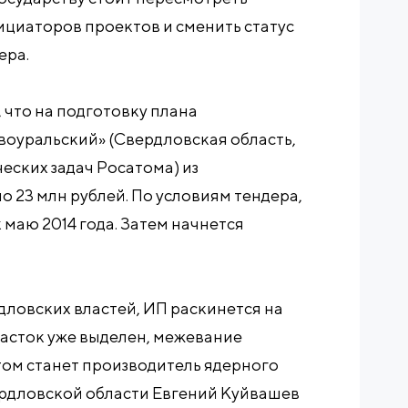
циаторов проектов и сменить статус
ера.
, что на подготовку плана
воуральский» (Свердловская область,
еских задач Росатома) из
 23 млн рублей. По условиям тендера,
 маю 2014 года. Затем начнется
дловских властей, ИП раскинется на
часток уже выделен, межевание
том станет производитель ядерного
ердловской области Евгений Куйвашев