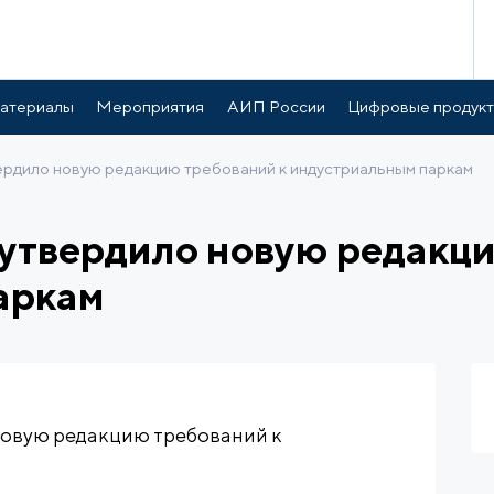
атериалы
Мероприятия
АИП России
Цифровые продук
рдило новую редакцию требований к индустриальным паркам
утвердило новую редакци
аркам