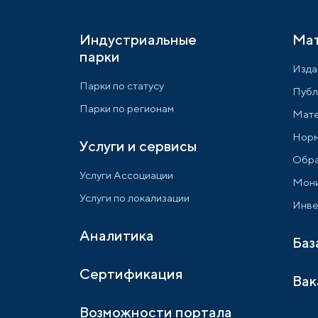
Индустриальные
Ма
парки
Изда
Парки по статусу
Публ
Парки по регионам
Мате
Норм
Услуги и сервисы
Обра
Услуги Ассоциации
Мони
Услуги по локализации
Инве
Аналитика
Баз
Сертификация
Вак
Возможности портала