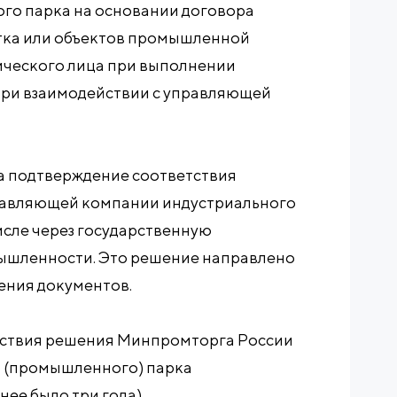
ого парка на основании договора
тка или объектов промышленной
ического лица при выполнении
при взаимодействии с управляющей
а подтверждение соответствия
авляющей компании индустриального
исле через государственную
шленности. Это решение направлено
ения документов.
йствия решения Минпромторга России
о (промышленного) парка
ее было три года).