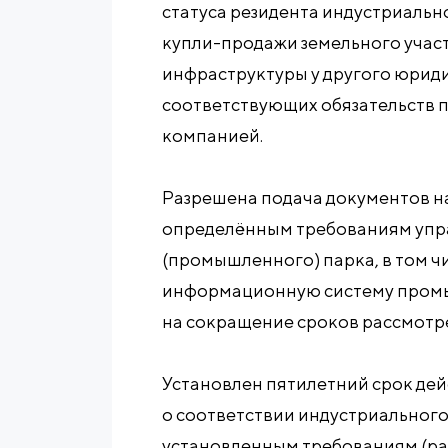
статуса резидента индустриальн
купли-продажи земельного учас
инфраструктуры у другого юрид
соответствующих обязательств 
компанией.
Разрешена подача документов н
определённым требованиям упр
(промышленного) парка, в том ч
информационную систему промы
на сокращение сроков рассмотр
Установлен пятилетний срок де
о соответствии индустриальног
установленным требованиям (ран