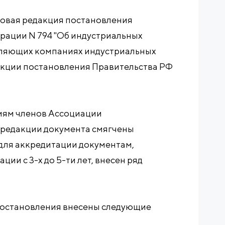
у новая редакция постановления
рации N 794 "Об индустриальных
вляющих компаниях индустриальных
дакции постановления Правительства РФ
ям членов Ассоциации
й редакции документа смягчены
для аккредитации документам,
ии с 3-х до 5-ти лет, внесен ряд
 постановления внесены следующие