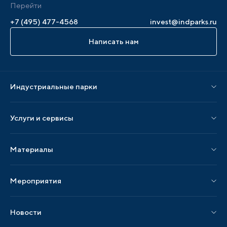
Перейти
+7 (495) 477-4568
invest@indparks.ru
Написать нам
Индустриальные парки
Парки по статусу
Услуги и сервисы
Парки по регионам
Услуги Ассоциации
Материалы
Услуги по локализации
Издания АИП
Мероприятия
Публикации СМИ и статьи
Мероприятия АИП
Материалы мероприятий
Новости
Мероприятия отрасли
Новости АИП
Нормативные правовые акты