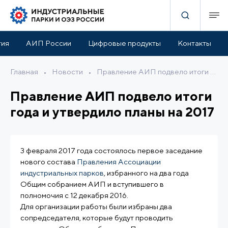
тия
АИП России
Цифровые продукты
Контакты
Главная
•
Новости
•
Правление АИП подвело итоги года и утвердило планы на 2017
Правление АИП подвело итоги
года и утвердило планы на 2017
3 февраля 2017 года состоялось первое заседание
нового состава
Правления Ассоциации
индустриальных парков
, избранного на два года
Общим собранием АИП и вступившего в
полномочия с 12 декабря 2016.
Для организации работы были избраны два
сопредседателя, которые будут проводить