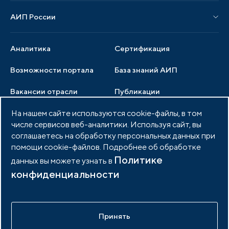
АИП России
Новости отрасли
Образцы документов
Органы управления
Мониторинг
Аналитика
Сертификация
Члены ассоциации
Инвестиционный мониторинг
Возможности портала
База знаний АИП
Услуги ассоциации
Вакансии отрасли
Публикации
Документы АИП
Медиатека
На нашем сайте используются cookie-файлы, в том
Тендеры
Партнеры ассоциации
числе сервисов веб-аналитики. Используя сайт, вы
Членство в АИП
Войти в личный кабинет
Фото и видео
соглашаетесь на обработку персональных данных при
помощи cookie-файлов. Подробнее об обработке
Контакты
Политике
данных вы можете узнать в
конфиденциальности
© 2026 Портал индустриальных парков России
Политика обработки персональных данных
Принять
Разработано в
idem.agency