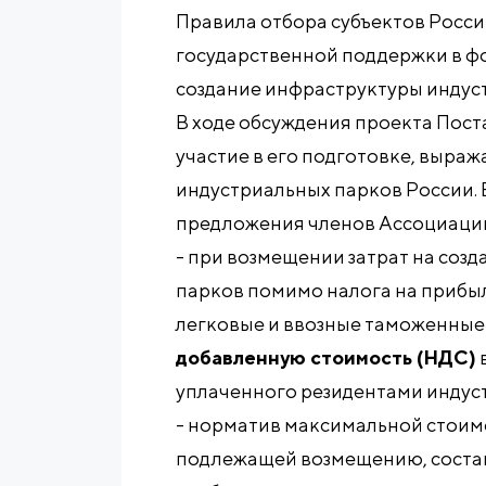
Правила отбора субъектов Росс
государственной поддержки в фо
создание инфраструктуры индус
В ходе обсуждения проекта Пос
участие в его подготовке, выра
индустриальных парков России. 
предложения членов Ассоциации
- при возмещении затрат на соз
парков помимо налога на прибы
легковые и ввозные таможенны
добавленную стоимость (НДС)
уплаченного резидентами индуст
- норматив максимальной стоим
подлежащей возмещению, соста