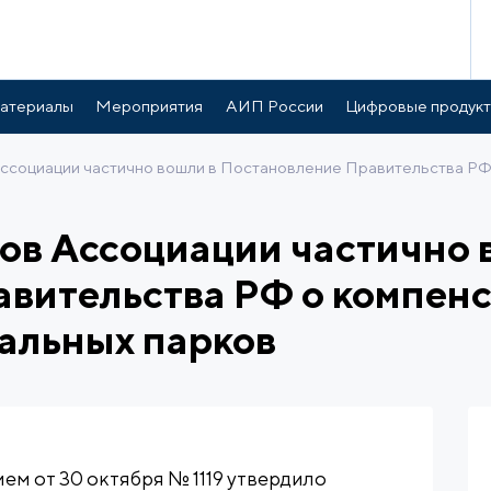
атериалы
Мероприятия
АИП России
Цифровые продук
социации частично вошли в Постановление Правительства РФ о
ов Ассоциации частично 
вительства РФ о компенс
альных парков
м от 30 октября № 1119 утвердило