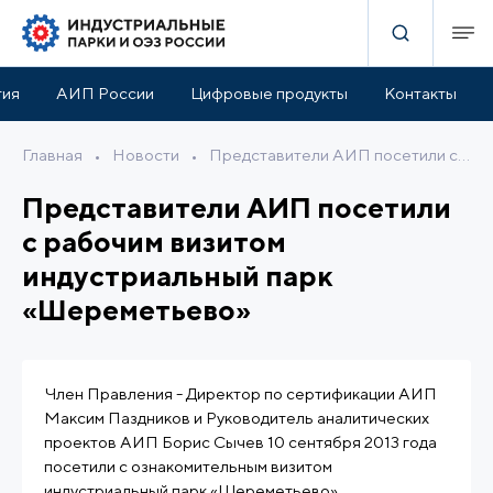
тия
АИП России
Цифровые продукты
Контакты
Главная
•
Новости
•
Представители АИП посетили с рабочим визитом индустриальный парк «Шереметьево»
Представители АИП посетили
с рабочим визитом
индустриальный парк
«Шереметьево»
Член Правления - Директор по сертификации АИП
Максим Паздников и Руководитель аналитических
проектов АИП Борис Сычев 10 сентября 2013 года
посетили с ознакомительным визитом
индустриальный парк «Шереметьево»,