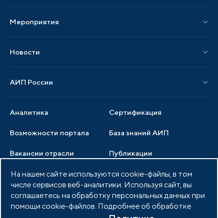
Издания АИП
Мероприятия
Публикации СМИ и статьи
Мероприятия АИП
Материалы мероприятий
Новости
Мероприятия отрасли
Новости АИП
Нормативные правовые акты
АИП России
Новости отрасли
Образцы документов
Органы управления
Мониторинг
Аналитика
Сертификация
Члены ассоциации
Инвестиционный мониторинг
Возможности портала
База знаний АИП
Услуги ассоциации
Вакансии отрасли
Публикации
Документы АИП
Медиатека
На нашем сайте используются cookie-файлы, в том
Тендеры
Партнеры ассоциации
числе сервисов веб-аналитики. Используя сайт, вы
Членство в АИП
Войти в личный кабинет
Фото и видео
соглашаетесь на обработку персональных данных при
помощи cookie-файлов. Подробнее об обработке
Контакты