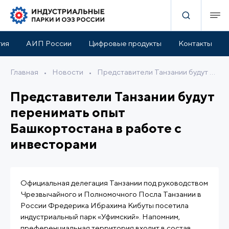
тия
АИП России
Цифровые продукты
Контакты
Главная
•
Новости
•
Представители Танзании будут перенимать опыт Башкортостана в работе с инвесторами
Представители Танзании будут
перенимать опыт
Башкортостана в работе с
инвесторами
Официальная делегация Танзании под руководством
Чрезвычайного и Полномочного Посла Танзании в
России Фредерика Ибрахима Кибуты посетила
индустриальный парк «Уфимский». Напомним,
преференциальная территория входит в состав