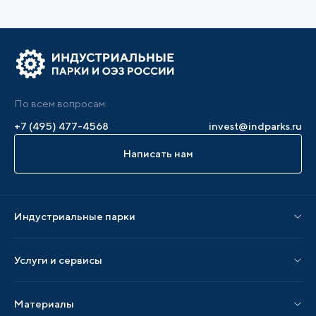
По всем вопросам:
+7 (495) 477-4568
invest@indparks.ru
Написать нам
Индустриальные парки
Парки по статусу
Услуги и сервисы
Парки по регионам
Услуги Ассоциации
Материалы
Услуги по локализации