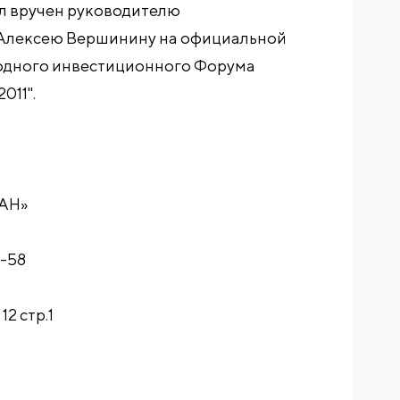
л вручен руководителю
Алексею Вершинину на официальной
дного инвестиционного Форума
011".
МАН»
6-58
12 стр.1