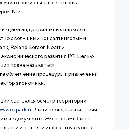
лучил официальный сертификат
ером №2.
циацией индустриальных парков по
стно с ведущими консалтинговыми
nk, Roland Berger, Noerr и
 экономического развития РФ. Целью
ция права называться
кже облегчение процедуры привлечения
сектор экономики.
ции состоялся осмотр территории
www.ozpark.ru
, были проведены встречи
одимые документы. Экспертами было
альной и деловой инфраструктуры, а