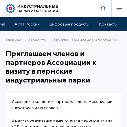
тия
АИП России
Цифровые продукты
Контакты
Главная
•
Новости
•
Приглашаем членов и партнеров Ассоциации к визиту в пермские индустриальные парки
Приглашаем членов и
партнеров Ассоциации к
визиту в пермские
индустриальные парки
Уважаемые коллеги и партнеры, члены Ассоциации
индустриальных парков,
В рамках реализации нашего плана мероприятий на
2011 г. приглашаем вас присоединиться к