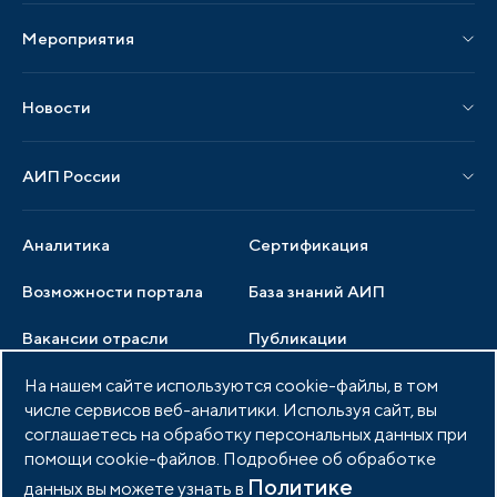
Мероприятия
Публикации СМИ и статьи
Мероприятия АИП
Материалы мероприятий
Новости
Мероприятия отрасли
Новости АИП
Нормативные правовые акты
АИП России
Новости отрасли
Образцы документов
Органы управления
Мониторинг
Аналитика
Сертификация
Члены ассоциации
Инвестиционный мониторинг
Возможности портала
База знаний АИП
Услуги ассоциации
Вакансии отрасли
Публикации
Документы АИП
Медиатека
На нашем сайте используются cookie-файлы, в том
Тендеры
Партнеры ассоциации
числе сервисов веб-аналитики. Используя сайт, вы
Членство в АИП
Войти в личный кабинет
Фото и видео
соглашаетесь на обработку персональных данных при
помощи cookie-файлов. Подробнее об обработке
Контакты
Политике
данных вы можете узнать в