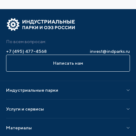
По всем вопросам:
+7 (495) 477-4568
invest@indparks.ru
Написать нам
Индустриальные парки
Парки по статусу
Услуги и сервисы
Парки по регионам
Услуги Ассоциации
Материалы
Услуги по локализации
Издания АИП