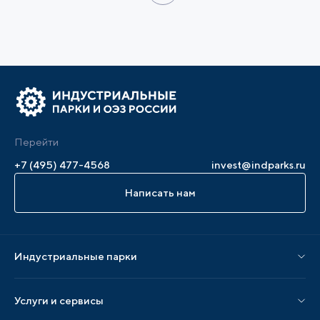
Перейти
+7 (495) 477-4568
invest@indparks.ru
Написать нам
Индустриальные парки
Парки по статусу
Услуги и сервисы
Парки по регионам
Услуги Ассоциации