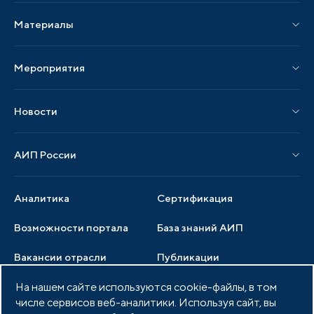
Материалы
Услуги по локализации
Издания АИП
Мероприятия
Публикации СМИ и статьи
Мероприятия АИП
Материалы мероприятий
Новости
Мероприятия отрасли
Новости АИП
Нормативные правовые акты
АИП России
Новости отрасли
Образцы документов
Органы управления
Мониторинг
Аналитика
Сертификация
Члены ассоциации
Инвестиционный мониторинг
Возможности портала
База знаний АИП
Услуги ассоциации
Вакансии отрасли
Публикации
Документы АИП
Медиатека
На нашем сайте используются cookie-файлы, в том
Тендеры
Партнеры ассоциации
числе сервисов веб-аналитики. Используя сайт, вы