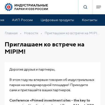
тия
АИП России
Цифровые продукты
Контакты
Главная
•
Новости
•
Приглашаем ко встрече на MIPIM!
Приглашаем ко встрече на
MIPIM!
Дорогие друзья и партнеры,
В этом году мы впервые говорим об индустриальных
парках на международной площадке! Приходите
сами и приглашайте ваших партнеров.
Conference «Primed investment sites - the key to