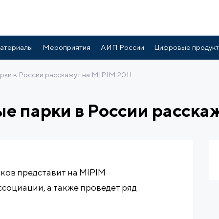
атериалы
Мероприятия
АИП России
Цифровые продук
рки в России расскажут на MIPIM 2011
е парки в России расскаж
ков представит на MIPIM
социации, а также проведет ряд