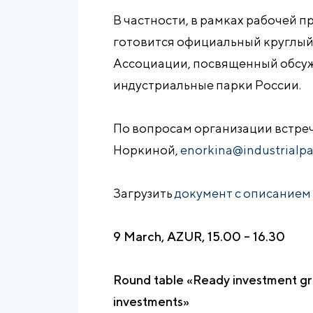
В частности, в рамках рабочей 
готовится официальный круглый 
Ассоциации, посвященный обсу
индустриальные парки России.
По вопросам организации встреч
Норкиной,
enorkina@industrialpa
Загрузить
документ с описанием 
9 March, AZUR, 15.00 – 16.30
Round table «Ready investment gro
investments»