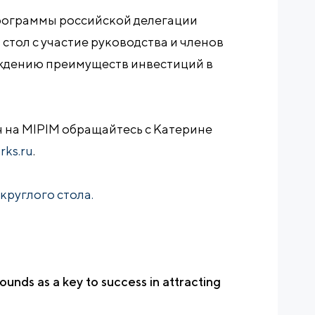
программы российской делегации
стол c участие руководства и членов
ждению преимуществ инвестиций в
 на MIPIM обращайтесь с Катерине
rks.ru
.
круглого стола.
unds as a key to success in attracting