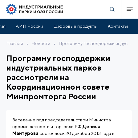
тия
АИП России
Цифровые продукты
Контакты
Главная
•
Новости
•
Программу господдержки индустриальных парков рассмотрели на Координационном совете Минпромторга России
Программу господдержки
индустриальных парков
рассмотрели на
Координационном совете
Минпромторга России
Заседание под председательством Министра
промышленности и торговли РФ
Дениса
Мантурова
состоялось 20 декабря 2013 года в