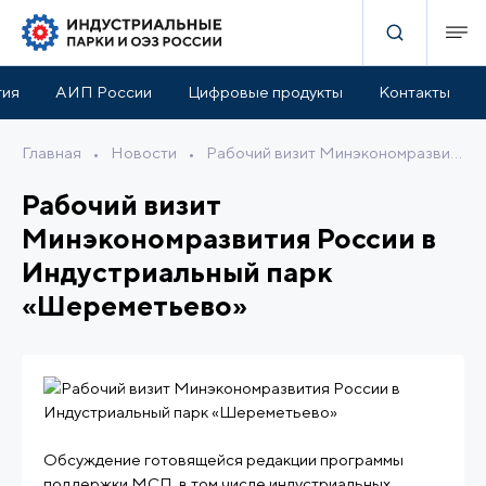
тия
АИП России
Цифровые продукты
Контакты
Главная
•
Новости
•
Рабочий визит Минэкономразвития России в Индустриальный парк «Шереметьево»
Рабочий визит
Минэкономразвития России в
Индустриальный парк
«Шереметьево»
Обсуждение готовящейся редакции программы
поддержки МСП, в том числе индустриальных