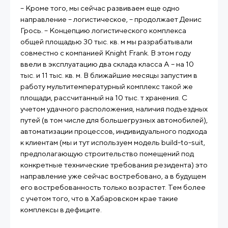
– Кроме того, мы сейчас развиваем еще одно
направление – логистическое, – продолжает Денис
Грось. – Концепцию логистического комплекса
общей площадью 30 тыс. кв. м мы разрабатывали
совместно с компанией Knight Frank. В этом году
ввели в эксплуатацию два склада класса А – на 10
тыс. и 11 тыс. кв. м. В ближайшие месяцы запустим в
работу мультитемпературный комплекс такой же
площади, рассчитанный на 10 тыс. т хранения. С
учетом удачного расположения, наличия подъездных
путей (в том числе для большегрузных автомобилей),
автоматизации процессов, индивидуального подхода
к клиентам (мы и тут используем модель build-to-suit,
предполагающую строительство помещений под
конкретные технические требования резидента) это
направление уже сейчас востребовано, а в будущем
его востребованность только возрастет. Тем более
с учетом того, что в Хабаровском крае такие
комплексы в дефиците.