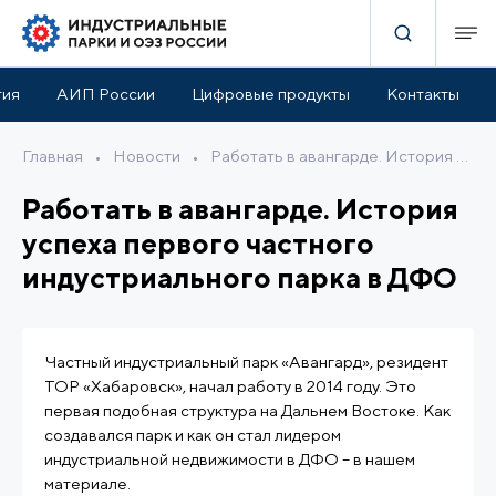
тия
АИП России
Цифровые продукты
Контакты
Главная
•
Новости
•
Работать в авангарде. История успеха первого частного индустриального парка в ДФО
Работать в авангарде. История
успеха первого частного
индустриального парка в ДФО
Частный индустриальный парк «Авангард», резидент
ТОР «Хабаровск», начал работу в 2014 году. Это
первая подобная структура на Дальнем Востоке. Как
создавался парк и как он стал лидером
индустриальной недвижимости в ДФО – в нашем
материале.