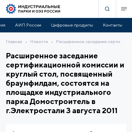
тия
АИП России
Цифровые продукты
Контакты
Главная
•
Новости
•
Расширенное заседание сертификационной комиссии и круглый стол, посвященный браунфилдам, состоятся на площадке индустриального парка Домостроитель в г.Электростали 3 августа 2011
Расширенное заседание
сертификационной комиссии и
круглый стол, посвященный
браунфилдам, состоятся на
площадке индустриального
парка Домостроитель в
г.Электростали 3 августа 2011