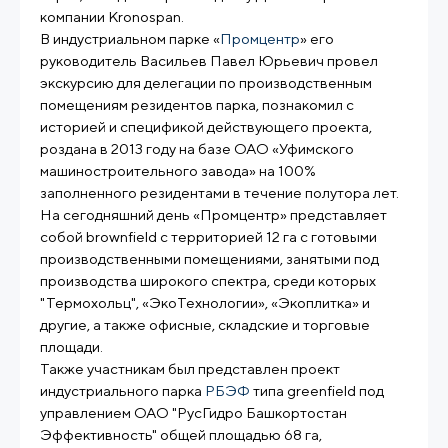
компании Kronospan.
В индустриальном парке «
Промцентр
» его
руководитель Васильев Павел Юрьевич провел
экскурсию для делегации по производственным
помещениям резидентов парка, познакомил с
историей и спецификой действующего проекта,
роздана в 2013 году на базе ОАО «Уфимского
машиностроительного завода» на 100%
заполненного резидентами в течение полутора лет.
На сегодняшний день «Промцентр» представляет
собой brownfield с территорией 12 га с готовыми
производственными помещениями, занятыми под
производства широкого спектра, среди которых
"Термохольц", «ЭкоТехнологии», «Экоплитка» и
другие, а также офисные, складские и торговые
площади.
Также участникам был представлен проект
индустриального парка
РБЭФ
типа greenfield под
управлением ОАО "РусГидро Башкортостан
Эффективность" общей площадью 68 га,