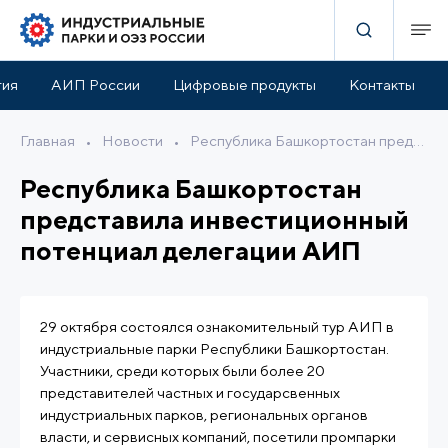
тия
АИП России
Цифровые продукты
Контакты
Главная
•
Новости
•
Республика Башкортостан представила инвестиционный потенциал делегации АИП
Республика Башкортостан
представила инвестиционный
потенциал делегации АИП
29 октября состоялся ознакомительный тур АИП в
индустриальные парки Республики Башкортостан.
Участники, среди которых были более 20
представителей частных и государсвенных
индустриальных парков, региональных органов
власти, и сервисных компаний, посетили промпарки