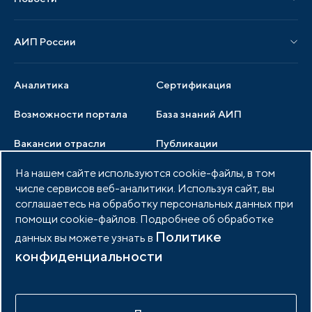
Новости АИП
Нормативные правовые акты
АИП России
Новости отрасли
Образцы документов
Органы управления
Мониторинг
Аналитика
Сертификация
Члены ассоциации
Инвестиционный мониторинг
Возможности портала
База знаний АИП
Услуги ассоциации
Вакансии отрасли
Публикации
Документы АИП
Медиатека
На нашем сайте используются cookie-файлы, в том
Тендеры
Партнеры ассоциации
числе сервисов веб-аналитики. Используя сайт, вы
Членство в АИП
Войти в личный кабинет
Фото и видео
соглашаетесь на обработку персональных данных при
помощи cookie-файлов. Подробнее об обработке
Контакты
Политике
данных вы можете узнать в
конфиденциальности
© 2026 Портал индустриальных парков России
Политика обработки персональных данных