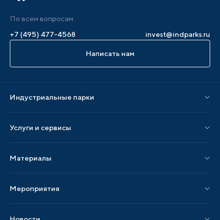
По всем вопросам:
+7 (495) 477-4568
invest@indparks.ru
Написать нам
Индустриальные парки
Парки по статусу
Услуги и сервисы
Парки по регионам
Услуги Ассоциации
Материалы
Услуги по локализации
Издания АИП
Мероприятия
Публикации СМИ и статьи
Мероприятия АИП
Материалы мероприятий
Новости
Мероприятия отрасли