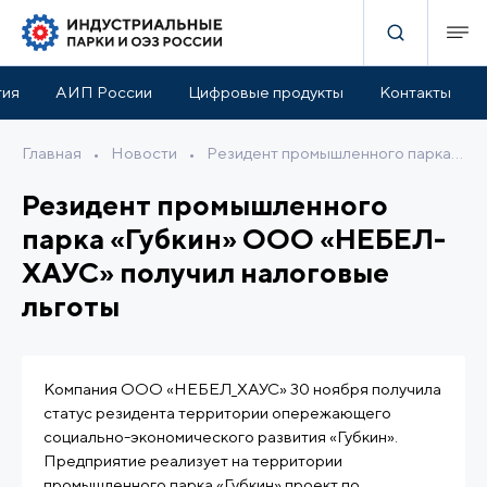
тия
АИП России
Цифровые продукты
Контакты
Главная
•
Новости
•
Резидент промышленного парка «Губкин» ООО «НЕБЕЛ-ХАУС» получил налоговые льготы
Резидент промышленного
парка «Губкин» ООО «НЕБЕЛ-
ХАУС» получил налоговые
льготы
Компания ООО «НЕБЕЛ_ХАУС» 30 ноября получила
статус резидента территории опережающего
социально-экономического развития «Губкин».
Предприятие реализует на территории
промышленного парка «Губкин» проект по