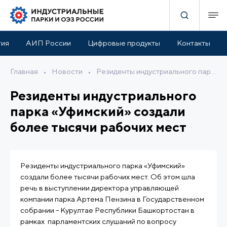
тия
АИП России
Цифровые продукты
Контакты
Главная
•
Новости
•
Резиденты индустриального парка «Уфимский» создали более тысячи рабочих мест
Резиденты индустриального
парка «Уфимский» создали
более тысячи рабочих мест
Резиденты индустриального парка «Уфимский»
создали более тысячи рабочих мест. Об этом шла
речь в выступлении директора управляющей
компании парка Артема Пензина в Государственном
собрании - Курултае Республики Башкортостан в
рамках парламентских слушаний по вопросу