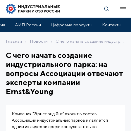
тия
АИП России
Цифровые продукты
Контакты
Главная
•
Новости
•
С чего начать создание индустриального парка: на вопросы Ассоциации отвечают эксперты компании Ernst&Young
С чего начать создание
индустриального парка: на
вопросы Ассоциации отвечают
эксперты компании
Ernst&Young
Компания "Эрнст энд Янг" входит в состав
Ассоциации индустриальных парков и является
одним из лидеров среди консультантов по