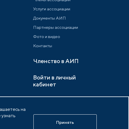
Услуги ассоциации
Документы АИП
Партнеры ассоциации
Фото и видео
Контакты
Членство в АИП
Войти в личный
кабинет
лашаетесь на
 узнать
х
Разработано в
idem.agency
Принять