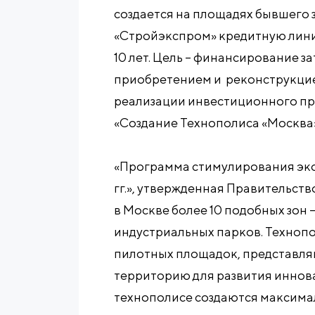
создается на площадях бывшего 
«Стройэкспром» кредитную линию
10 лет. Цель – финансирование з
приобретением и реконструкцие
реализации инвестиционного пр
«Создание Технополиса «Москва»
«Программа стимулирования эко
гг.», утвержденная Правительст
в Москве более 10 подобных зон 
индустриальных парков. Технопо
пилотных площадок, представл
территорию для развития иннова
технополисе создаются максима