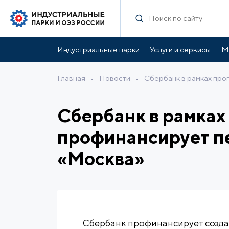
Индустриальные парки
Услуги и сервисы
М
Главная
•
Новости
•
Сбербанк в рамках про
Сбербанк в рамках
профинансирует пе
«Москва»
Сбербанк профинансирует созда