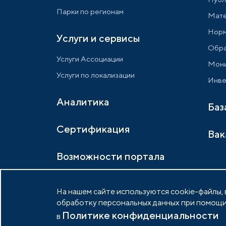
Парки по регионам
Мате
Норм
Услуги и сервисы
Обра
Услуги Ассоциации
Мони
Услуги по локализации
Инве
Аналитика
Баз
Сертификация
Вак
Возможности портала
На нашем сайте используются cookie-файлы, в
обработку персональных данных при помощи
Политике конфиденциальности
© 2026 Портал индустриальных парков России
в