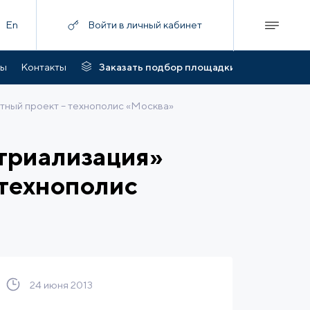
En
Войти в личный кабинет
ты
Контакты
Заказать подбор площадки
тный проект – технополис «Москва»
стриализация»
 технополис
24 июня 2013