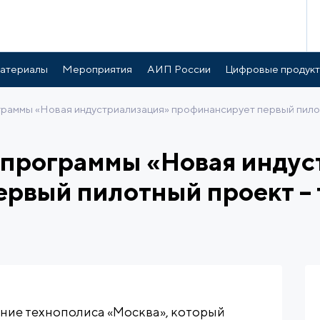
атериалы
Мероприятия
АИП России
Цифровые продук
граммы «Новая индустриализация» профинансирует первый пило
 программы «Новая инду
рвый пилотный проект –
ние технополиса «Москва», который