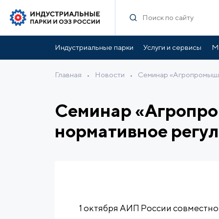
Индустриальные парки
Услуги и сервисы
М
Главная
•
Новости
•
Семинар «Агропромышл
Семинар «Агропро
нормативное регу
1 октября АИП России совместно