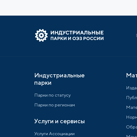
Индустриальные
Ма
парки
Изда
Парки по статусу
Публ
Парки по регионам
Мате
Норм
Услуги и сервисы
Обра
Услуги Ассоциации
Мони