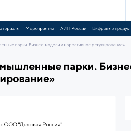
атериалы
Мероприятия
АИП России
Цифровые продук
енные парки. Бизнес-модели и нормативное регулирование»
мышленные парки. Бизне
лирование»
 с ООО "Деловая Россия"