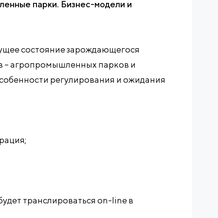
енные парки. Бизнес-модели и
кущее состояние зарождающегося
в – агропромышленных парков и
собенности регулирования и ожидания
трация;
 будет транслироваться on-line в