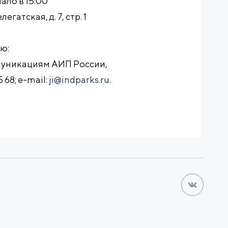
чало в 15:00
гатская, д. 7, стр. 1
ю:
муникациям АИП России,
5 68; e-mail:
ji@indparks.ru
.