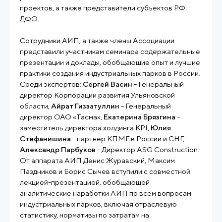
проектов, а также представители субъектов РФ
ДФО.
Сотрудники АИП, а также члены Ассоциации
представили участникам семинара содержательные
презентации и доклады, обобщающие опыт и лучшие
практики создания индустриальных парков в России.
Среди экспертов:
Сергей Васин
- Генеральный
директор Корпорации развития Ульяновской
области,
Айрат Гиззатуллин
- Генеральный
директор ОАО «Тасма»,
Екатерина Брязгина
-
заместитель директора холдинга KPI,
Юлия
Стефанишина
- партнер КПМГ в России и СНГ,
Александр Парбуков
- Директор ASG Construction.
От аппарата АИП Денис Журавский, Максим
Паздников и Борис Сычев вступили с совместной
лекцией-презентацией, обобщающей
аналитические наработки АИП по всем вопросам
индустриальных парков, включая отраслевую
статистику, нормативы по затратам на