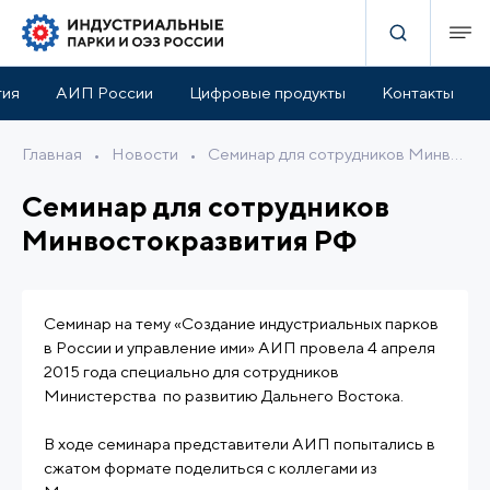
тия
АИП России
Цифровые продукты
Контакты
Главная
•
Новости
•
Семинар для сотрудников Минвостокразвития РФ
Семинар для сотрудников
Минвостокразвития РФ
Семинар на тему «Создание индустриальных парков
в России и управление ими» АИП провела 4 апреля
2015 года специально для сотрудников
Министерства по развитию Дальнего Востока.
В ходе семинара представители АИП попытались в
сжатом формате поделиться с коллегами из