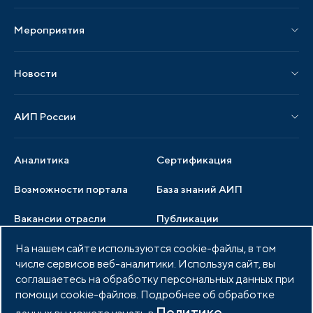
Издания АИП
Мероприятия
Публикации СМИ и статьи
Мероприятия АИП
Материалы мероприятий
Новости
Мероприятия отрасли
Новости АИП
Нормативные правовые акты
АИП России
Новости отрасли
Образцы документов
Органы управления
Мониторинг
Аналитика
Сертификация
Члены ассоциации
Инвестиционный мониторинг
Возможности портала
База знаний АИП
Услуги ассоциации
Вакансии отрасли
Публикации
Документы АИП
Медиатека
На нашем сайте используются cookie-файлы, в том
Тендеры
Партнеры ассоциации
числе сервисов веб-аналитики. Используя сайт, вы
Членство в АИП
Войти в личный кабинет
Фото и видео
соглашаетесь на обработку персональных данных при
помощи cookie-файлов. Подробнее об обработке
Контакты
Политике