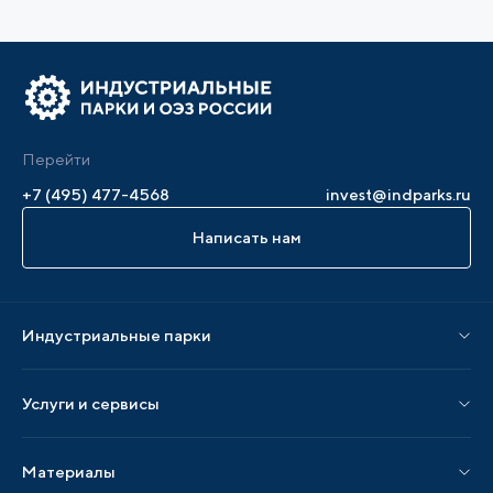
Перейти
+7 (495) 477-4568
invest@indparks.ru
Написать нам
Индустриальные парки
Парки по статусу
Услуги и сервисы
Парки по регионам
Услуги Ассоциации
Материалы
Услуги по локализации