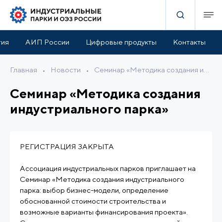
тия
АИП России
Цифровые продукты
Контакты
Главная
•
Новости
•
Семинар «Методика создания индустриального парка»
Семинар «Методика создания
индустриального парка»
РЕГИСТРАЦИЯ ЗАКРЫТА
Ассоциация индустриальных парков приглашает на
Семинар «Методика создания индустриального
парка: выбор бизнес-модели, определение
обоснованной стоимости строительства и
возможные варианты финансирования проекта».