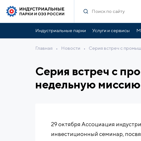
Индустриальные парки
Услуги и сервисы
М
Главная
•
Новости
•
Серия встреч с промы
Серия встреч с п
недельную миссию
29 октября Ассоциация индустр
инвестиционный семинар, пос