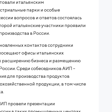
товали итальянским
стриальные парки и особые
сессии вопросов и ответов состоялась
оторой итальянские участники проявили
роизводства в России.
тановленных контактов сотрудники
посещают офисы итальянских
к расширению бизнеса и размещению
России. Среди собеседников АИП –
ния для производства продуктов
охозяйственной продукции, в том числе
а.
АИП провели презентации
ссии в таких промышленных центрах