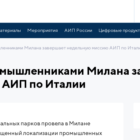
атериалы
Мероприятия
АИП России
Цифровые продук
шленниками Милана завершает недельную миссию АИП по Итал
ромышленниками Милана з
 АИП по Италии
иальных парков провела в Милане
вященный локализации промышленных