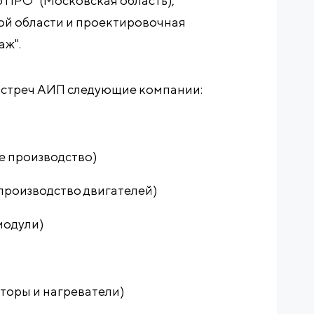
 ПРО" (Московская область),
ой области и проектировочная
аж".
встреч АИП следующие компании:
 производство)
роизводство двигателей)
модули)
оры и нагреватели)