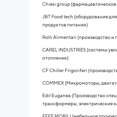
Chiesi group (фармацевтическое
JBT Food tech (оборудование дл
продуктов питания)
Rolli Alimentari (производство 
CAREL INDUSTRIES (системы увл
отопления)
CF Chiller Frigoriferi (производ
COMMEX (Микромоторы, двигате
Edil Euganea (Производство спе
трансформеры, электрические к
EFFE MOBILI (мебельное произво