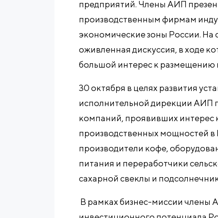
предприятий. Члены АИП презен
производственным фирмам инду
экономические зоны России. На 
оживленная дискуссия, в ходе к
большой интерес к размещению п
30 октября в целях развития ус
исполнительной дирекции АИП 
компаний, проявивших интерес 
производственных мощностей в 
производители кофе, оборудова
питания и переработчики сельск
сахарной свеклы и подсолнечник
В рамках бизнес-миссии члены 
инвестиционного потенциала Ро