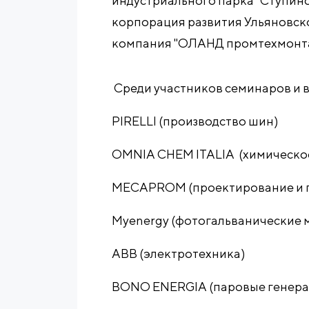
индустриального парка "Ступино
корпорация развития Ульяновск
компания "ОЛАНД промтехмонт
Среди участников семинаров и 
PIRELLI (производство шин)
OMNIA CHEM ITALIA (химическое
MECAPROM (проектирование и п
Myenergy (фотогальванические 
ABB (электротехника)
BONO ENERGIA (паровые генерат