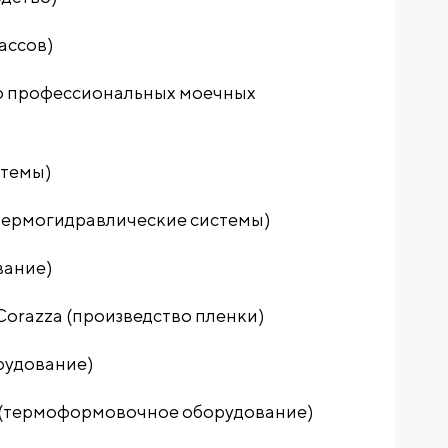
ассов)
о профессиональных моечных
темы)
ермогидравлические системы)
вание)
orazza (произведство пленки)
рудование)
ермоформовочное оборудование)