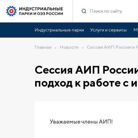
Индустриальные парки
Услуги и сервисы
М
Главная
•
Новости
•
Сессия АИП России и М
Сессия АИП Росси
подход к работе с
Уважаемые члены АИП!