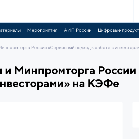
атериалы
Мероприятия
АИП России
Цифровые продук
инпромторга России «Сервисный подход к работе с инвестора
и и Минпромторга России
 инвесторами» на КЭФе