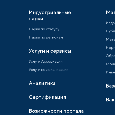
Индустриальные
Ма
парки
Изда
Парки по статусу
Публ
Парки по регионам
Мате
Норм
Услуги и сервисы
Обра
Услуги Ассоциации
Мони
Услуги по локализации
Инве
Аналитика
Баз
Сертификация
Вак
Возможности портала