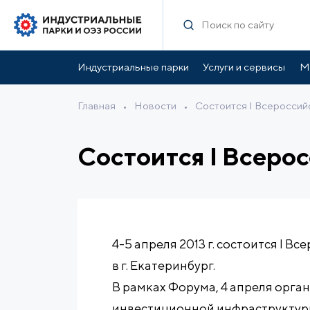
Индустриальные парки
Услуги и сервисы
М
Главная
•
Новости
•
Состоится I Всероссий
Состоится I Всеро
4-5 апреля 2013 г. состоится I 
в г. Екатеринбург.
В рамках Форума, 4 апреля орга
инвестиционной инфраструктур