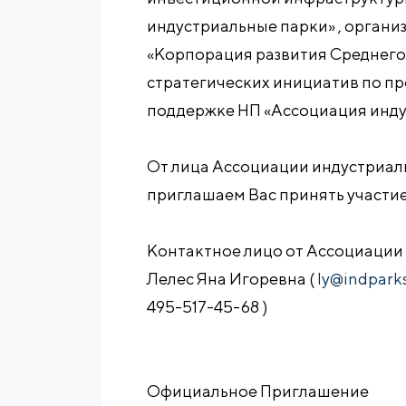
индустриальные парки» , орган
«Корпорация развития Среднего
стратегических инициатив по п
поддержке НП «Ассоциация инду
От лица Ассоциации индустриал
приглашаем Вас принять участие 
Контактное лицо от Ассоциации
Лелес Яна Игоревна (
ly@indparks
495-517-45-68 )
Официальное Приглашение