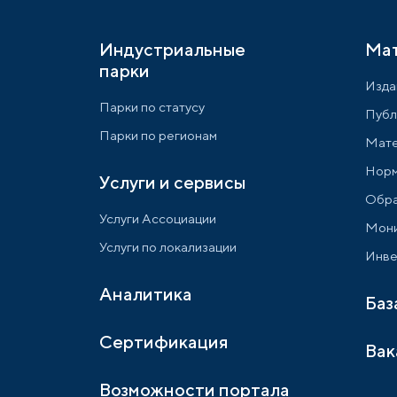
Индустриальные
Ма
парки
Изда
Парки по статусу
Публ
Парки по регионам
Мате
Норм
Услуги и сервисы
Обра
Услуги Ассоциации
Мони
Услуги по локализации
Инве
Аналитика
Баз
Сертификация
Вак
Возможности портала