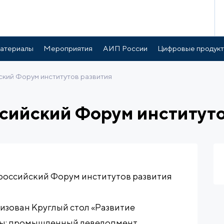
атериалы
Мероприятия
АИП России
Цифровые продук
ский Форум институтов развития
ссийский Форум институто
Всероссийский Форум институтов развития
низован Круглый стол «Развитие
ы: промышленный девелопмент,