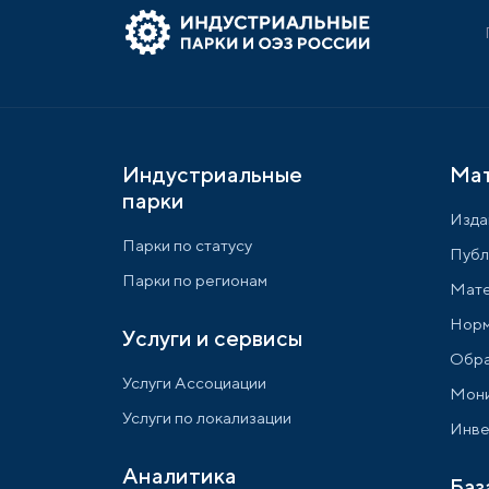
Индустриальные
Ма
парки
Изда
Парки по статусу
Публ
Парки по регионам
Мате
Норм
Услуги и сервисы
Обра
Услуги Ассоциации
Мони
Услуги по локализации
Инве
Аналитика
Баз