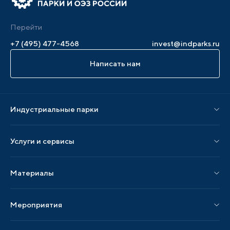
Перейти
+7 (495) 477-4568
invest@indparks.ru
Написать нам
Индустриальные парки
Парки по статусу
Услуги и сервисы
Парки по регионам
Услуги Ассоциации
Материалы
Услуги по локализации
Издания АИП
Мероприятия
Публикации СМИ и статьи
Мероприятия АИП
Материалы мероприятий