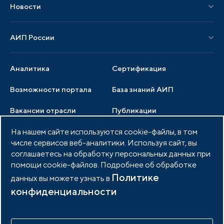
Новости
Мероприятия отрасли
Новости АИП
Нормативные правовые акты
АИП России
Новости отрасли
Образцы документов
Органы управления
Мониторинг
Аналитика
Сертификация
Члены ассоциации
Инвестиционный мониторинг
Возможности портала
База знаний АИП
Услуги ассоциации
Вакансии отрасли
Публикации
Документы АИП
Медиатека
На нашем сайте используются cookie-файлы, в том
Тендеры
Партнеры ассоциации
числе сервисов веб-аналитики. Используя сайт, вы
Членство в АИП
Войти в личный кабинет
Фото и видео
соглашаетесь на обработку персональных данных при
помощи cookie-файлов. Подробнее об обработке
Контакты
Политике
данных вы можете узнать в
конфиденциальности
© 2026 Портал индустриальных парков России