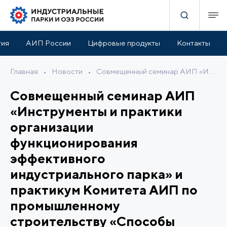
тия
АИП России
Цифровые продукты
Контакты
Главная
•
Новости
•
Совмещенный семинар АИП «Инструменты и практики организации функционирования эффективного индустриального парка» и практикум Комитета АИП по промышленному строительству «Способы снижения затрат на эксплуатацию промышленных объектов»
Совмещенный семинар АИП
«Инструменты и практики
организации
функционирования
эффективного
индустриального парка» и
практикум Комитета АИП по
промышленному
строительству «Способы