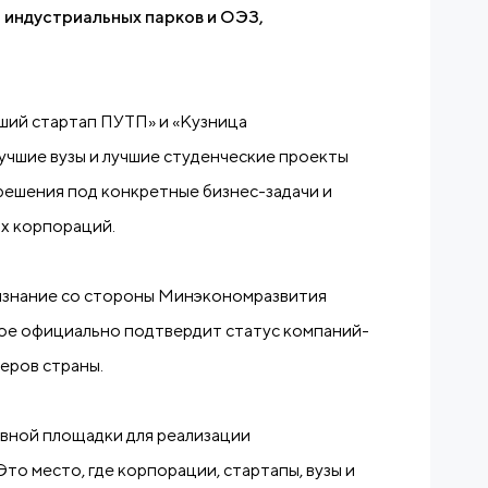
 индустриальных парков и ОЭЗ,
ий стартап ПУТП» и «Кузница
учшие вузы и лучшие студенческие проекты
 решения под конкретные бизнес-задачи и
их корпораций.
изнание со стороны Минэкономразвития
ое официально подтвердит статус компаний-
еров страны.
авной площадки для реализации
то место, где корпорации, стартапы, вузы и