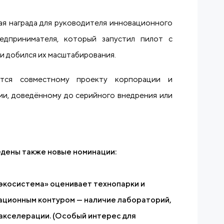
ая награда для руководителя инновационного
едпринимателя, который запустил пилот с
и добился их масштабирования.
ется совместному проекту корпорации и
ции, доведённому до серийного внедрения или
едены также новые номинации:
экосистема» оценивает технопарки и
ационным контуром — наличие лабораторий,
акселерации. (Особый интерес для