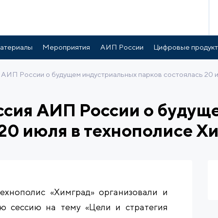
атериалы
Мероприятия
АИП России
Цифровые продук
 АИП России о будущем индустриальных парков состоялась 20 
ссия АИП России о будущ
 20 июля в технополисе Х
ехнополис «Химград» организовали и
ю сессию на тему «Цели и стратегия