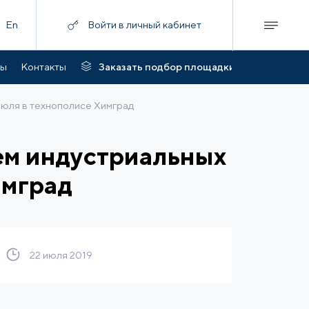
En
Войти в личный кабинет
ты
Контакты
Заказать подбор площадки
июля в технополисе Химград
ем индустриальных
имград
22 июля 2019