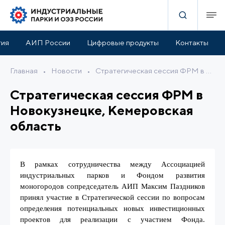
тия
АИП России
Цифровые продукты
Контакты
Главная
•
Новости
•
Стратегическая сессия ФРМ в Новокузнецке, Кемеровская область
Стратегическая сессия ФРМ в
Новокузнецке, Кемеровская
область
В рамках сотрудничества между Ассоциацией
индустриальных парков и Фондом развития
моногородов сопредседатель АИП Максим Паздников
принял участие в Стратегической сессии по вопросам
определения потенциальных новых инвестиционных
проектов для реализации с участием Фонда.