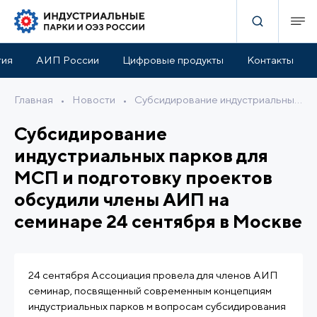
тия
АИП России
Цифровые продукты
Контакты
Главная
•
Новости
•
Субсидирование индустриальных парков для МСП и подготовку проектов обсудили члены АИП на семинаре 24 сентября в Москве
Субсидирование
индустриальных парков для
МСП и подготовку проектов
обсудили члены АИП на
семинаре 24 сентября в Москве
24 сентября Ассоциация провела для членов АИП
семинар, посвященный современным концепциям
индустриальных парков м вопросам субсидирования