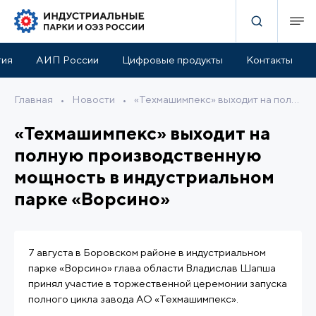
тия
АИП России
Цифровые продукты
Контакты
Главная
•
Новости
•
«Техмашимпекс» выходит на полную производственную мощность в индустриальном парке «Ворсино»
«Техмашимпекс» выходит на
полную производственную
мощность в индустриальном
парке «Ворсино»
7 августа в Боровском районе в индустриальном
парке «Ворсино» глава области Владислав Шапша
принял участие в торжественной церемонии запуска
полного цикла завода АО «Техмашимпекс».