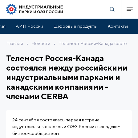
тия
АИП России
Цифровые продукты
Контакты
Главная
•
Новости
•
Телемост Россия-Канада состоялся между российскими индустриальными парками и канадскими компаниями - членами CERBA
Телемост Россия-Канада
состоялся между российскими
индустриальными парками и
канадскими компаниями -
членами CERBA
24 сентября состоялась первая встреча
индустриальных парков и ОЭЗ России с канадским
бизнес-сообществом.