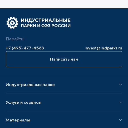
Перейти
+7 (495) 477-4568
invest@indparks.ru
Написать нам
Индустриальные парки
Парки по статусу
Услуги и сервисы
Парки по регионам
Услуги Ассоциации
Материалы
Услуги по локализации
Издания АИП