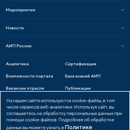
Мероприятия
Публикации СМИ и статьи
Мероприятия АИП
Материалы мероприятий
Новости
Мероприятия отрасли
Новости АИП
Нормативные правовые акты
АИП России
Новости отрасли
Образцы документов
Органы управления
Мониторинг
Аналитика
Сертификация
Члены ассоциации
Инвестиционный мониторинг
Возможности портала
База знаний АИП
Услуги ассоциации
Вакансии отрасли
Публикации
Документы АИП
Медиатека
На нашем сайте используются cookie-файлы, в том
Тендеры
Партнеры ассоциации
числе сервисов веб-аналитики. Используя сайт, вы
Членство в АИП
Войти в личный кабинет
Фото и видео
соглашаетесь на обработку персональных данных при
помощи cookie-файлов. Подробнее об обработке
Контакты
Политике
данных вы можете узнать в