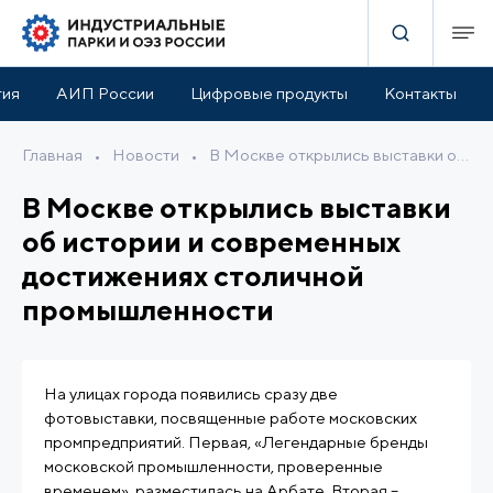
тия
АИП России
Цифровые продукты
Контакты
Главная
•
Новости
•
В Москве открылись выставки об истории и современных достижениях столичной промышленности
В Москве открылись выставки
об истории и современных
достижениях столичной
промышленности
На улицах города появились сразу две
фотовыставки, посвященные работе московских
промпредприятий. Первая, «Легендарные бренды
московской промышленности, проверенные
временем», разместилась на Арбате. Вторая –