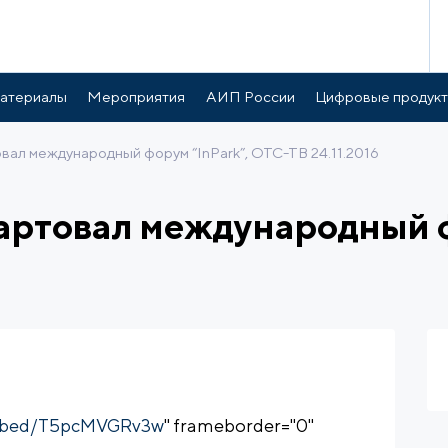
атериалы
Мероприятия
АИП России
Цифровые продук
вал международный форум “InPark”, ОТС-ТВ 24.11.2016
артовал международный ф
embed/T5pcMVGRv3w
" frameborder="0"