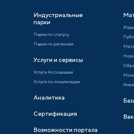
Индустриальные
Ма
парки
Изда
Парки по статусу
Публ
Парки по регионам
Мате
Норм
Услуги и сервисы
Обра
Услуги Ассоциации
Мони
Услуги по локализации
Инве
Аналитика
Баз
Сертификация
Вак
Возможности портала