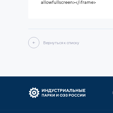
allowfullscreen></iframe>
Вернуться к списку