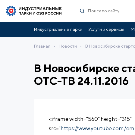
Индустриальные парки
Услуги и сервисы
М
Главная
•
Новости
•
В Новосибирске старто
В Новосибирске ст
ОТС-ТВ 24.11.2016
<iframe width="560" height="315"
src="
https://www.youtube.com/