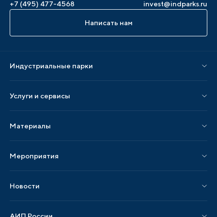
+7 (495) 477-4568
invest@indparks.ru
Написать нам
Индустриальные парки
Парки по статусу
Услуги и сервисы
Парки по регионам
Услуги Ассоциации
Материалы
Услуги по локализации
Издания АИП
Мероприятия
Публикации СМИ и статьи
Мероприятия АИП
Материалы мероприятий
Новости
Мероприятия отрасли
Новости АИП
Нормативные правовые акты
АИП России
Новости отрасли