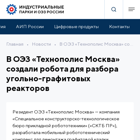
тия
АИП России
Цифровые продукты
Контакты
Главная
•
Новости
•
В ОЭЗ «Технополис Москва» создали робота для разбора угольно-графитовых реакторов
В ОЭЗ «Технополис Москва»
создали робота для разбора
угольно-графитовых
реакторов
Резидент ОЭЗ «Технополис Москва» — компания
«Специальное конструкторско-технологическое
бюро прикладной робототехники» («СКТБ ПР»),
разработала мобильный робототехнический
комплекс для демонтажа графитовой кладки