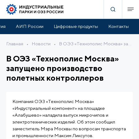
тия
АИП России
Цифровые продукты
Контакты
Главная
•
Новости
•
В ОЭЗ «Технополис Москва» запущено производство полетных контроллеров
В ОЭЗ «Технополис Москва»
запущено производство
полетных контроллеров
Компания ОЭЗ «Технополис Москва»
«Индустриальный компонент» на площадке
«Алабушево» наладила выпуск микрочипов и
электротехнических изделий. Об этом сообщил
заместитель Мэра Москвы по вопросам транспорта
и промышленности Максим Ликсутов.