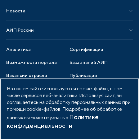
Материалы мероприятий
Новости
Мероприятия отрасли
Новости АИП
Нормативные правовые акты
АИП России
Новости отрасли
Образцы документов
Органы управления
Мониторинг
Аналитика
Сертификация
Члены ассоциации
Инвестиционный мониторинг
Возможности портала
База знаний АИП
Услуги ассоциации
Вакансии отрасли
Публикации
Документы АИП
Медиатека
На нашем сайте используются cookie-файлы, в том
Тендеры
Партнеры ассоциации
числе сервисов веб-аналитики. Используя сайт, вы
Членство в АИП
Войти в личный кабинет
Фото и видео
соглашаетесь на обработку персональных данных при
помощи cookie-файлов. Подробнее об обработке
Контакты
Политике
данных вы можете узнать в
конфиденциальности
© 2026 Портал индустриальных парков России