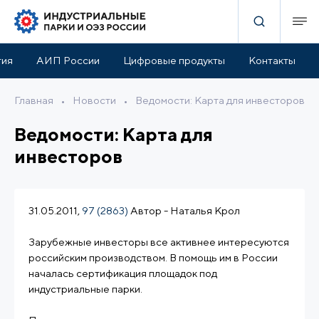
тия
АИП России
Цифровые продукты
Контакты
Главная
•
Новости
•
Ведомости: Карта для инвесторов
Ведомости: Карта для
инвесторов
31.05.2011,
97 (2863)
Автор - Наталья Крол
Зарубежные инвесторы все активнее интересуются
российским производством. В помощь им в России
началась сертификация площадок под
индустриальные парки.