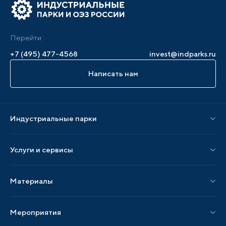
Перейти
+7 (495) 477-4568
invest@indparks.ru
Написать нам
Индустриальные парки
Парки по статусу
Услуги и сервисы
Парки по регионам
Услуги Ассоциации
Материалы
Услуги по локализации
Издания АИП
Мероприятия
Публикации СМИ и статьи
Мероприятия АИП