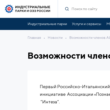
Индустриальные парки
Услуги и сервисы
М
Главная
•
Новости
•
Возможности членов А
Возможности член
Первый Российско-Итальянский 
инициативе Ассоциации «Познае
“Интеза”.