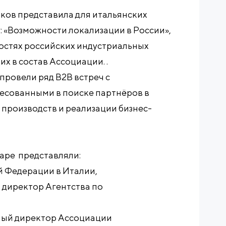
ков представила для итальянских
: «Возможности локализации в России»,
остях российских индустриальных
х в состав Ассоциации. .
провели ряд B2B встреч с
есованными в поиске партнёров в
 производств и реализации бизнес-
аре представляли:
й Федерации в Италии,
директор Агентства по
ный директор Ассоциации