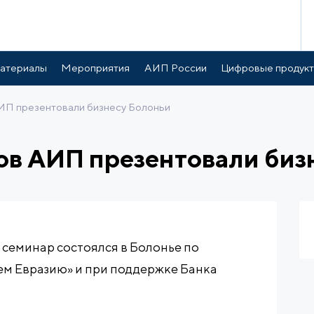
атериалы
Мероприятия
АИП России
Цифровые продук
ИП презентовали бизнесу Болоньи
ов АИП презентовали биз
семинар состоялся в Болонье по
м Евразию» и при поддержке Банка