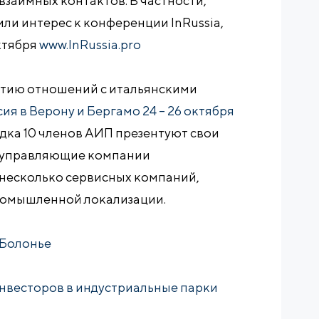
заимных контактов. В частности,
ли интерес к конференции InRussia,
ктября
www.InRussia.pro
тию отношений с итальянскими
ия в Верону и Бергамо 24 – 26 октября
дка 10 членов АИП презентуют свои
м, управляющие компании
 несколько сервисных компаний,
ромышленной локализации.
 Болонье
нвесторов в индустриальные парки