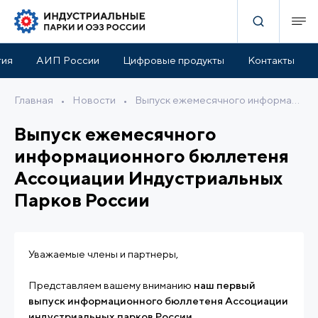
тия
АИП России
Цифровые продукты
Контакты
Главная
•
Новости
•
Выпуск ежемесячного информационного бюллетеня Ассоциации Индустриальных Парков России
Выпуск ежемесячного
информационного бюллетеня
Ассоциации Индустриальных
Парков России
Уважаемые члены и партнеры,
Представляем вашему вниманию
наш первый
выпуск информационного бюллетеня Ассоциации
индустриальных парков России.