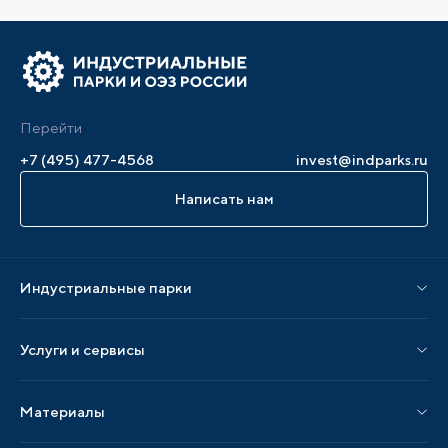
Перейти
+7 (495) 477-4568
invest@indparks.ru
Написать нам
Индустриальные парки
Парки по статусу
Услуги и сервисы
Парки по регионам
Услуги Ассоциации
Материалы
Услуги по локализации
Издания АИП