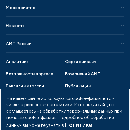
Мероприятия
Публикации СМИ и статьи
Мероприятия АИП
Материалы мероприятий
Новости
Мероприятия отрасли
Новости АИП
Нормативные правовые акты
АИП России
Новости отрасли
Образцы документов
Органы управления
Мониторинг
Аналитика
Сертификация
Члены ассоциации
Инвестиционный мониторинг
Возможности портала
База знаний АИП
Услуги ассоциации
Вакансии отрасли
Публикации
Документы АИП
Медиатека
На нашем сайте используются cookie-файлы, в том
Тендеры
Партнеры ассоциации
числе сервисов веб-аналитики. Используя сайт, вы
Членство в АИП
Войти в личный кабинет
Фото и видео
соглашаетесь на обработку персональных данных при
помощи cookie-файлов. Подробнее об обработке
Контакты
Политике
данных вы можете узнать в