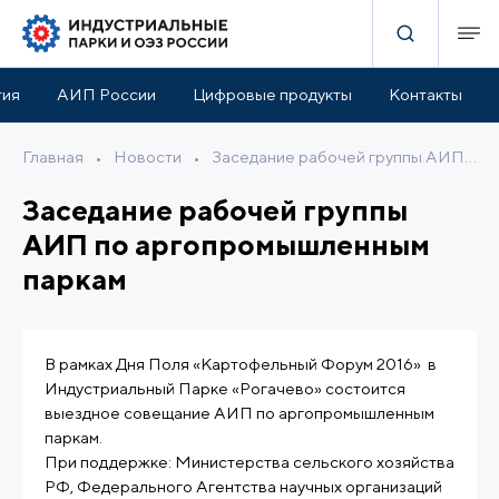
тия
АИП России
Цифровые продукты
Контакты
Главная
•
Новости
•
Заседание рабочей группы АИП по аргопромышленным паркам
Заседание рабочей группы
АИП по аргопромышленным
паркам
В рамках Дня Поля «Картофельный Форум 2016» в
Индустриальный Парке «Рогачево» состоится
выездное совещание АИП по аргопромышленным
паркам.
При поддержке: Министерства сельского хозяйства
РФ, Федерального Агентства научных организаций