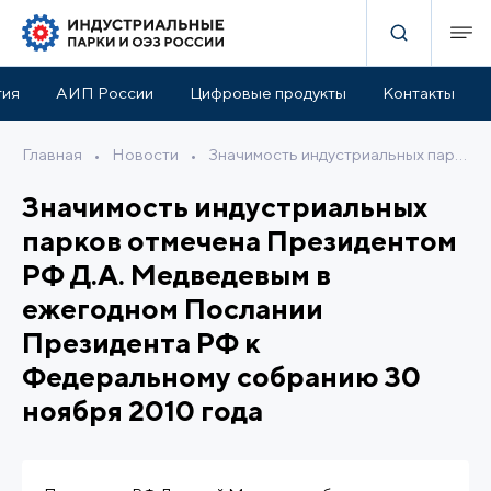
тия
АИП России
Цифровые продукты
Контакты
Главная
•
Новости
•
Значимость индустриальных парков отмечена Президентом РФ Д.А. Медведевым в ежегодном Послании Президента РФ к Федеральному собранию 30 ноября 2010 года
Значимость индустриальных
парков отмечена Президентом
РФ Д.А. Медведевым в
ежегодном Послании
Президента РФ к
Федеральному собранию 30
ноября 2010 года