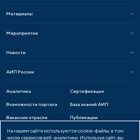
Услуги Ассоциации
Материалы
Услуги по локализации
Издания АИП
Мероприятия
Публикации СМИ и статьи
Мероприятия АИП
Материалы мероприятий
Новости
Мероприятия отрасли
Новости АИП
Нормативные правовые акты
АИП России
Новости отрасли
Образцы документов
Органы управления
Мониторинг
Аналитика
Сертификация
Члены ассоциации
Инвестиционный мониторинг
Возможности портала
База знаний АИП
Услуги ассоциации
Вакансии отрасли
Публикации
Документы АИП
Медиатека
На нашем сайте используются cookie-файлы, в том
Тендеры
Партнеры ассоциации
числе сервисов веб-аналитики. Используя сайт, вы