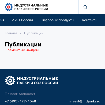
тия
АИП России
Цифровые продукты
Контакты
Главная
•
Публикации
Публикации
Элемент не найден!
По всем вопросам:
+7 (495) 477-4568
invest@indparks.ru